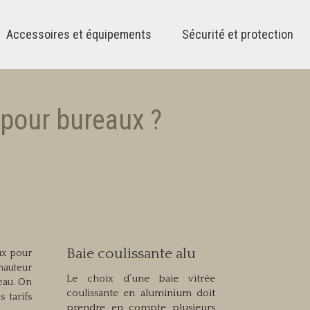
Accessoires et équipements
Sécurité et protection
 pour bureaux ?
Baie coulissante alu
ux pour
 hauteur
Le choix d’une baie vitrée
eau. On
coulissante en aluminium doit
 tarifs
prendre en compte plusieurs