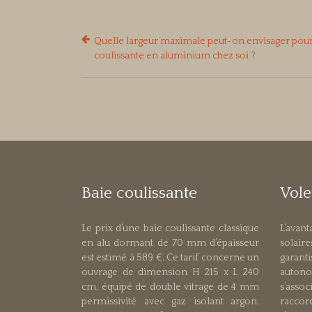
Quelle largeur maximale peut-on envisager pour
coulissante en aluminium chez soi ?
Baie coulissante
Vole
Le prix d’une baie coulissante classique
L’avan
en alu dormant de 70 mm d’épaisseur
solai
est estimé à 589 €. Ce tarif concerne un
garan
ouvrage de dimension H 215 x L 240
autono
cm, équipé de double vitrage de 4 mm
s’assoc
permissivité avec gaz isolant argon.
raccor