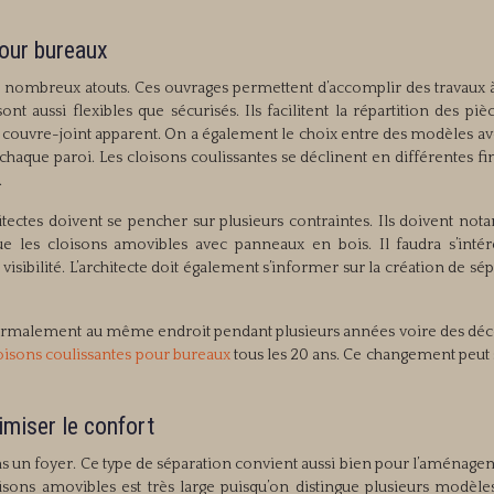
our bureaux
nombreux atouts. Ces ouvrages permettent d’accomplir des travaux à 
t aussi flexibles que sécurisés. Ils facilitent la répartition des piè
couvre-joint apparent. On a également le choix entre des modèles ave
haque paroi. Les cloisons coulissantes se déclinent en différentes fin
.
ectes doivent se pencher sur plusieurs contraintes. Ils doivent no
e les cloisons amovibles avec panneaux en bois. Il faudra s’intér
 visibilité. L’architecte doit également s’informer sur la création de sé
 normalement au même endroit pendant plusieurs années voire des déc
oisons coulissantes pour bureaux
tous les 20 ans. Ce changement peut 
imiser le confort
s un foyer. Ce type de séparation convient aussi bien pour l’aménage
sons amovibles est très large puisqu’on distingue plusieurs modèles