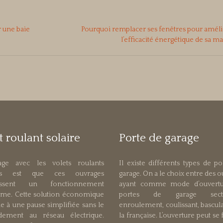
 une baie
Pourquoi remplacer ses fenêtres pour amél
l’efficacité énergétique de sa m
t roulant solaire
Porte de garage
tage avec les volets roulants
Il existe différents types de p
res est que ces ouvrages
garage. On a le choix entre des 
tissent un fonctionnement
ayant comme mode d’ouvertu
me. Cette solution économique
portes de garage secti
ie à une pause simplifiée sans le
enroulement, coulissant, bascul
dement au réseau électrique.
la française. L’ouverture peut se 