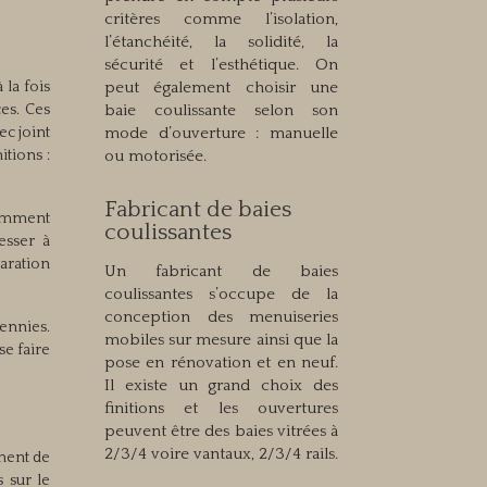
critères comme l’isolation,
l’étanchéité, la solidité, la
sécurité et l’esthétique. On
la fois
peut également choisir une
ces. Ces
baie coulissante selon son
c joint
mode d’ouverture : manuelle
itions :
ou motorisée.
Fabricant de baies
tamment
coulissantes
esser à
paration
Un fabricant de baies
coulissantes s’occupe de la
conception des menuiseries
ennies.
mobiles sur mesure ainsi que la
se faire
pose en rénovation et en neuf.
Il existe un grand choix des
finitions et les ouvertures
peuvent être des baies vitrées à
2/3/4 voire vantaux, 2/3/4 rails.
ment de
 sur le