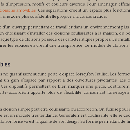
iefs d’impression, motifs et couleurs diverses. Pour aménager effic
 cloisons amovibles
. Ces séparations créent un espace plus fonctionn
r une zone plus confidentielle propice à la concentration.
se d’un ouvrage permettant de travailler dans un environnement plus 
En choisissant d’installer des cloisons coulissantes à la maison, on b
haque type de cloisons possède des caractéristiques propres. En instal
arer les espaces en créant une transparence. Ce modèle de cloisons g
bles
les ne garantissent aucune perte d’espace lorsqu’on l’utilise. Les ferme
t un gain d’espace par rapport à des ouvertures pivotantes. Les c
s. Ces dispositifs permettent de bien marquer une pièce. Contrairem
porte-accordéon apporte plus de flexibilité concernant l’aménage
a cloison simple peut être coulissante ou accordéon. On l’utilise pour
ise est un modèle très tendance. Généralement coulissante, elle se dé
cloison brise vu est la qualité de son design. Sa forme permettant de li