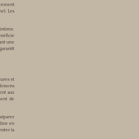
acement
el. Les
intime.
énéficie
lant une
arantit
tures et
loisons
ent aux
ment de
 séparer
cline en
miter la