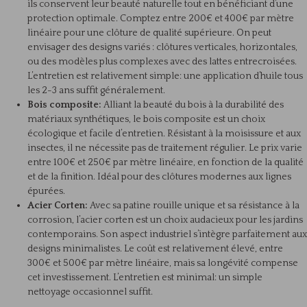
ils conservent leur beauté naturelle tout en bénéficiant d’une
protection optimale. Comptez entre 200€ et 400€ par mètre
linéaire pour une clôture de qualité supérieure. On peut
envisager des designs variés : clôtures verticales, horizontales,
ou des modèles plus complexes avec des lattes entrecroisées.
L’entretien est relativement simple: une application d’huile tous
les 2-3 ans suffit généralement.
Bois composite:
Alliant la beauté du bois à la durabilité des
matériaux synthétiques, le bois composite est un choix
écologique et facile d’entretien. Résistant à la moisissure et aux
insectes, il ne nécessite pas de traitement régulier. Le prix varie
entre 100€ et 250€ par mètre linéaire, en fonction de la qualité
et de la finition. Idéal pour des clôtures modernes aux lignes
épurées.
Acier Corten:
Avec sa patine rouille unique et sa résistance à la
corrosion, l’acier corten est un choix audacieux pour les jardins
contemporains. Son aspect industriel s’intègre parfaitement aux
designs minimalistes. Le coût est relativement élevé, entre
300€ et 500€ par mètre linéaire, mais sa longévité compense
cet investissement. L’entretien est minimal: un simple
nettoyage occasionnel suffit.