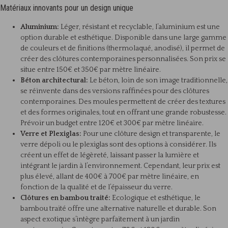
Matériaux innovants pour un design unique
Aluminium:
Léger, résistant et recyclable, l’aluminium est une
option durable et esthétique. Disponible dans une large gamme
de couleurs et de finitions (thermolaqué, anodisé), il permet de
créer des clôtures contemporaines personnalisées. Son prix se
situe entre 150€ et 350€ par mètre linéaire.
Béton architectural:
Le béton, loin de son image traditionnelle,
se réinvente dans des versions raffinées pour des clôtures
contemporaines. Des moules permettent de créer des textures
et des formes originales, tout en offrant une grande robustesse.
Prévoir un budget entre 120€ et 300€ par mètre linéaire.
Verre et Plexiglas:
Pour une clôture design et transparente, le
verre dépoli ou le plexiglas sont des options à considérer. Ils
créent un effet de légèreté, laissant passer la lumière et
intégrant le jardin à l’environnement. Cependant, leur prix est
plus élevé, allant de 400€ à 700€ par mètre linéaire, en
fonction de la qualité et de l’épaisseur du verre.
Clôtures en bambou traité:
Ecologique et esthétique, le
bambou traité offre une alternative naturelle et durable. Son
aspect exotique s’intègre parfaitement à un jardin