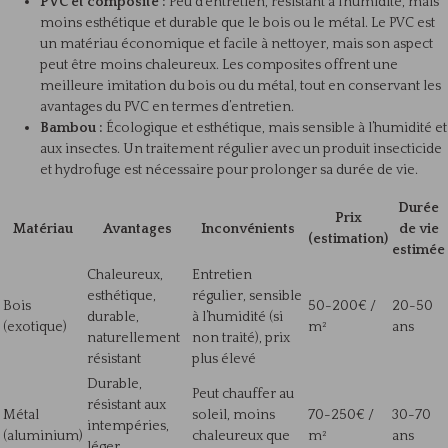
PVC et composite :
Peu d’entretien, résistant à l’humidité, mais
moins esthétique et durable que le bois ou le métal. Le PVC est
un matériau économique et facile à nettoyer, mais son aspect
peut être moins chaleureux. Les composites offrent une
meilleure imitation du bois ou du métal, tout en conservant les
avantages du PVC en termes d’entretien.
Bambou :
Écologique et esthétique, mais sensible à l’humidité et
aux insectes. Un traitement régulier avec un produit insecticide
et hydrofuge est nécessaire pour prolonger sa durée de vie.
Durée
Prix
Matériau
Avantages
Inconvénients
de vie
(estimation)
estimée
Chaleureux,
Entretien
esthétique,
régulier, sensible
Bois
50-200€ /
20-50
durable,
à l’humidité (si
(exotique)
m²
ans
naturellement
non traité), prix
résistant
plus élevé
Durable,
Peut chauffer au
résistant aux
Métal
soleil, moins
70-250€ /
30-70
intempéries,
(aluminium)
chaleureux que
m²
ans
léger,