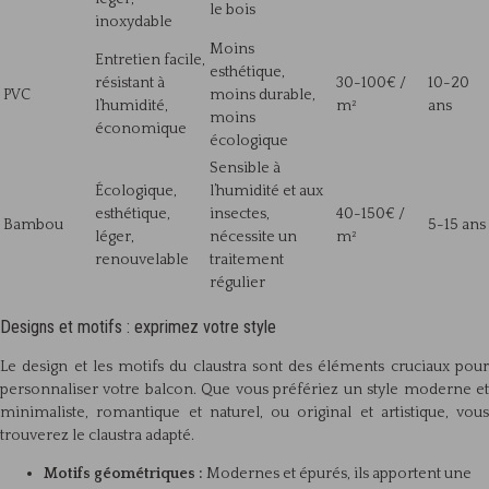
le bois
inoxydable
Moins
Entretien facile,
esthétique,
résistant à
30-100€ /
10-20
PVC
moins durable,
l’humidité,
m²
ans
moins
économique
écologique
Sensible à
Écologique,
l’humidité et aux
esthétique,
insectes,
40-150€ /
Bambou
5-15 ans
léger,
nécessite un
m²
renouvelable
traitement
régulier
Designs et motifs : exprimez votre style
Le design et les motifs du claustra sont des éléments cruciaux pour
personnaliser votre balcon. Que vous préfériez un style moderne et
minimaliste, romantique et naturel, ou original et artistique, vous
trouverez le claustra adapté.
Motifs géométriques :
Modernes et épurés, ils apportent une