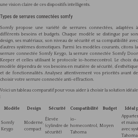
une vision claire de ces dispositifs intelligents.
Types de serrures connectées somfy
Somfy propose une variété de serrures connectées, adaptées à
différents besoins et budgets. Chaque modèle se distingue par son
design, ses matériaux, son niveau de sécurité et sa compatibilité avec
d’autres systèmes domotiques. Parmi les modèles courants, citons la
serrure connectée Somfy Keygo, la serrure connectée Somfy Door
Keeper et celles utilisant le protocole io-homecontrol. Le choix du
modèle dépendra de vos besoins en matière de sécurité, d’esthétique
et de fonctionnalités. Analysez attentivement vos priorités avant de
choisir votre serrure connectée anti-effraction.
Voici un tableau comparatif pour vous aider à choisir la solution idéale
:
Modèle
Design
Sécurité
Compatibilité
Budget
Idéal 
Apparte
Élevée
io-
Somfy
Moderne,
et mais
(cylindre de
homecontrol,
Moyen
Keygo
compact
avec sy
sécurité)
Tahoma
Tahoma