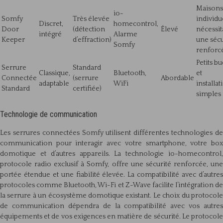
Maisons
io-
Somfy
Très élevée
individu
Discret,
homecontrol,
Door
(détection
Élevé
nécessit
intégré
Alarme
Keeper
d’effraction)
une sécu
Somfy
renforc
Petits b
Serrure
Standard
Classique,
Bluetooth,
et
Connectée
(serrure
Abordable
adaptable
WiFi
installat
Standard
certifiée)
simples
Technologie de communication
Les serrures connectées Somfy utilisent différentes technologies de
communication pour interagir avec votre smartphone, votre box
domotique et d’autres appareils. La technologie io-homecontrol,
protocole radio exclusif à Somfy, offre une sécurité renforcée, une
portée étendue et une fiabilité élevée. La compatibilité avec d’autres
protocoles comme Bluetooth, Wi-Fi et Z-Wave facilite l’intégration de
la serrure à un écosystème domotique existant. Le choix du protocole
de communication dépendra de la compatibilité avec vos autres
équipements et de vos exigences en matière de sécurité. Le protocole