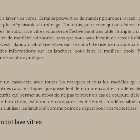
 à laver vos vitres. Certains peuvent se demander pourquoi investir 
ie la plus déplaisante du ménage. Toutefois, pour ceux qui possèdent 
s, le robot lave vitres vous sera effectivement très utile ! Simple à util
 la vitre de manière autonome, sans que vous ayez besoin de rester à cô
investir dans un robot lave vitres vaut le coup ! Il existe de nombreux
 des informations sur les {anchors} pour faire le meilleur choix. 
t une solution pratique.
r un casse-tête avec toutes les marques et tous les modèles qui e
ant des caractéristiques que possèdent de nombreux autres modèles de
sécurité qui permet au robot de ne pas tomber en cas de coupure d’élec
e le bon choix, est donc de comparer les différents modèles situés 
pas à utiliser les {anchors} comme point de départ pour vos recherches.
robot lave vitres