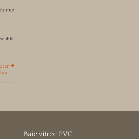
oisir un
mmeuble,
iorer
aison
Baie vitrée PVC