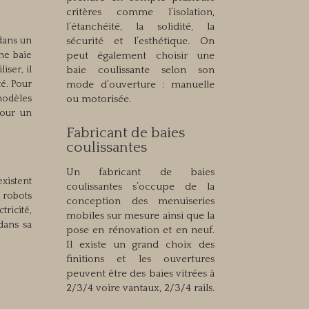
critères comme l’isolation,
l’étanchéité, la solidité, la
dans un
sécurité et l’esthétique. On
une baie
peut également choisir une
iser, il
baie coulissante selon son
té. Pour
mode d’ouverture : manuelle
 modèles
ou motorisée.
Pour un
Fabricant de baies
coulissantes
Un fabricant de baies
xistent
coulissantes s’occupe de la
 robots
conception des menuiseries
tricité,
mobiles sur mesure ainsi que la
dans sa
pose en rénovation et en neuf.
Il existe un grand choix des
finitions et les ouvertures
peuvent être des baies vitrées à
2/3/4 voire vantaux, 2/3/4 rails.