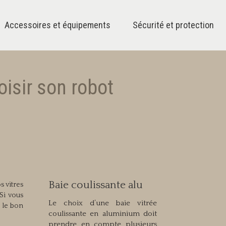
Accessoires et équipements
Sécurité et protection
oisir son robot
Baie coulissante alu
s vitres
 Si vous
Le choix d’une baie vitrée
 le bon
coulissante en aluminium doit
prendre en compte plusieurs