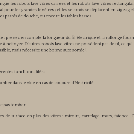
ingue les robots lave vitres carrées et les robots lave vitres rectangulair
al pour les grandes fenêtres ; et les seconds se déplacent en zig zag e
les parois de douche, ou encore les tables basses.
e : prenez en compte la longueur du fil électrique et la rallonge fournie
 à nettoyer. D’autres robots lave vitres ne possèdent pas de fil, ce qui 
essible, mais nécessite une bonne autonomie !
rentes fonctionnalités :
ber dans le vide en cas de coupure d’électricité
ne pas tomber
 de surface en plus des vitres : miroirs, carrelage, murs, faïence… 