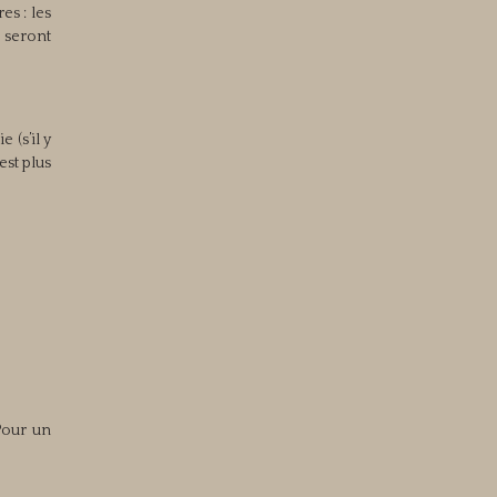
es : les
t seront
 (s’il y
est plus
Pour un