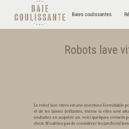
Baies coulissantes
Ré
Robots lave vi
Le robot lave vitres est une invention formidable p
et de les laisser brillantes, même si elles sont sit
souhaitez en acquérir un, voici quelques conseils
choix. N’oubliez pas de considérer les {anchors} lor