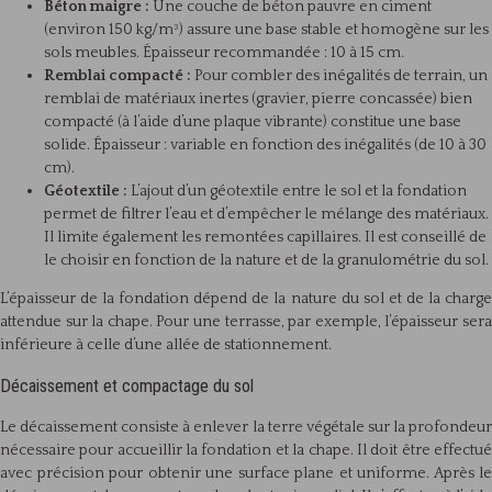
Béton maigre :
Une couche de béton pauvre en ciment
(environ 150 kg/m³) assure une base stable et homogène sur les
sols meubles. Épaisseur recommandée : 10 à 15 cm.
Remblai compacté :
Pour combler des inégalités de terrain, un
remblai de matériaux inertes (gravier, pierre concassée) bien
compacté (à l’aide d’une plaque vibrante) constitue une base
solide. Épaisseur : variable en fonction des inégalités (de 10 à 30
cm).
Géotextile :
L’ajout d’un géotextile entre le sol et la fondation
permet de filtrer l’eau et d’empêcher le mélange des matériaux.
Il limite également les remontées capillaires. Il est conseillé de
le choisir en fonction de la nature et de la granulométrie du sol.
L’épaisseur de la fondation dépend de la nature du sol et de la charge
attendue sur la chape. Pour une terrasse, par exemple, l’épaisseur sera
inférieure à celle d’une allée de stationnement.
Décaissement et compactage du sol
Le décaissement consiste à enlever la terre végétale sur la profondeur
nécessaire pour accueillir la fondation et la chape. Il doit être effectué
avec précision pour obtenir une surface plane et uniforme. Après le