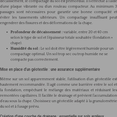
décaissement, le compactage du sol est primordial. Il s’effectue à l’aide
d’une plaque vibrante ou d’un rouleau compacteur. Au minimum 3
passages sont nécessaires pour garantir une bonne compacité et
éviter les tassements ultérieurs. Un compactage insuffisant peut
engendrer des fissures et des déformations de la chape.
Profondeur de décaissement :
variable, entre 20 et 40 cm
selon le type de sol et l’épaisseur totale souhaitée (fondation +
chape).
Humidité du sol :
Le sol doit être légèrement humide pour un
compactage optimal. Un sol trop sec ou trop humide ne se
compacte pas correctement.
Mise en place d’un géotextile : une assurance supplémentaire
Même sur un sol apparemment stable, l’utilisation d’un géotextile est
hautement recommandée. Il agit comme une barrière entre le sol et
la fondation, empêchant le mélange des matériaux et réduisant les
remontées capillaires. Il facilite le drainage et prévient l’accumulation
d’eau sous la chape. Choisissez un géotextile adapté à la granulométrie
du sol et à l’usage prévu.
Création d’une couche de drainage : essentielle sur sols argileux