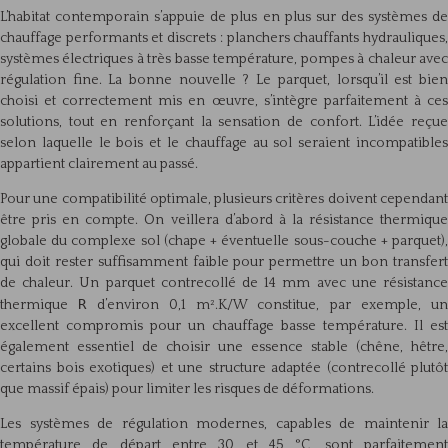
L’habitat contemporain s’appuie de plus en plus sur des systèmes de
chauffage performants et discrets : planchers chauffants hydrauliques,
systèmes électriques à très basse température, pompes à chaleur avec
régulation fine. La bonne nouvelle ? Le parquet, lorsqu’il est bien
choisi et correctement mis en œuvre, s’intègre parfaitement à ces
solutions, tout en renforçant la sensation de confort. L’idée reçue
selon laquelle le bois et le chauffage au sol seraient incompatibles
appartient clairement au passé.
Pour une compatibilité optimale, plusieurs critères doivent cependant
être pris en compte. On veillera d’abord à la résistance thermique
globale du complexe sol (chape + éventuelle sous-couche + parquet),
qui doit rester suffisamment faible pour permettre un bon transfert
de chaleur. Un parquet contrecollé de 14 mm avec une résistance
R
thermique
d’environ 0,1 m².K/W constitue, par exemple, un
excellent compromis pour un chauffage basse température. Il est
également essentiel de choisir une essence stable (chêne, hêtre,
certains bois exotiques) et une structure adaptée (contrecollé plutôt
que massif épais) pour limiter les risques de déformations.
Les systèmes de régulation modernes, capables de maintenir la
température de départ entre 30 et 45 °C, sont parfaitement