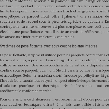
souhaite renforcer l’isolation d’un plancher sur cave, garage ou vide
sanitaire. En ajoutant une couche isolante entre les lambourdes, on
limite les déperditions vers les volumes froids et on gagne en confort
énergétique. Le parquet cloué offre également une sensation de
souplesse et de rebond sous le pied, très agréable au quotidien. En
contrepartie, sa mise en œuvre est plus complexe et son coût plus
élevé qu’une pose flottante, mais il reste un choix de référence pour
les amateurs d’intérieurs chaleureux et durables.
Systèmes de pose flottante avec sous-couche isolante intégrée
La pose flottante, largement utilisée pour les parquets contrecollés et
les sols stratifiés, repose sur l’assemblage des lames entre elles sans
collage au support. Une sous-couche isolante est alors disposée en
continu sous le parquet, jouant un rôle clé dans le confort thermique
et acoustique. Selon le matériau choisi (mousse polyéthylène, liège,
fibres de bois, caoutchouc recyclé), on peut obtenir des performances
d’isolation phonique et thermique très intéressantes, tout en
améliorant le confort de marche.
Pour une ambiance chaleureuse, il est recommandé d’opter pour des
sous-couches techniques offrant à la fois une faible résistance