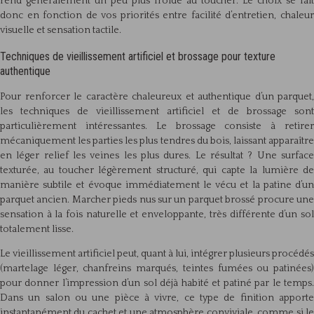
rend généralement un peu plus froide au toucher. Le choix se fait
donc en fonction de vos priorités entre facilité d’entretien, chaleur
visuelle et sensation tactile.
Techniques de vieillissement artificiel et brossage pour texture
authentique
Pour renforcer le caractère chaleureux et authentique d’un parquet,
les techniques de vieillissement artificiel et de brossage sont
particulièrement intéressantes. Le brossage consiste à retirer
mécaniquement les parties les plus tendres du bois, laissant apparaître
en léger relief les veines les plus dures. Le résultat ? Une surface
texturée, au toucher légèrement structuré, qui capte la lumière de
manière subtile et évoque immédiatement le vécu et la patine d’un
parquet ancien. Marcher pieds nus sur un parquet brossé procure une
sensation à la fois naturelle et enveloppante, très différente d’un sol
totalement lisse.
Le vieillissement artificiel peut, quant à lui, intégrer plusieurs procédés
(martelage léger, chanfreins marqués, teintes fumées ou patinées)
pour donner l’impression d’un sol déjà habité et patiné par le temps.
Dans un salon ou une pièce à vivre, ce type de finition apporte
instantanément du cachet et une atmosphère conviviale, comme si le