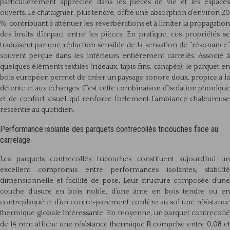
particulièrement appréciée dans les pièces de vie et les espaces
ouverts. Le châtaignier, plus tendre, offre une absorption d’environ 20
%, contribuant à atténuer les réverbérations et à limiter la propagation
des bruits d’impact entre les pièces. En pratique, ces propriétés se
traduisent par une réduction sensible de la sensation de “résonance”
souvent perçue dans les intérieurs entièrement carrelés. Associé à
quelques éléments textiles (rideaux, tapis fins, canapés), le parquet en
bois européen permet de créer un paysage sonore doux, propice à la
détente et aux échanges. C’est cette combinaison d’isolation phonique
et de confort visuel qui renforce fortement l’ambiance chaleureuse
ressentie au quotidien.
Performance isolante des parquets contrecollés tricouches face au
carrelage
Les parquets contrecollés tricouches constituent aujourd’hui un
excellent compromis entre performances isolantes, stabilité
dimensionnelle et facilité de pose. Leur structure composée d’une
couche d’usure en bois noble, d’une âme en bois tendre ou en
contreplaqué et d’un contre-parement confère au sol une résistance
thermique globale intéressante. En moyenne, un parquet contrecollé
R
de 14 mm affiche une résistance thermique
comprise entre 0,08 et