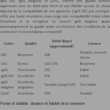
aptX HD, aptX Adaptive, et LDAC, offrent une qualité sonore
supérieure avec un débit plus élevé et une fidélité accrue. Le choix
dépend de la compatibilité de vos appareils. L’aptX HD, par exemple,
offre une haute résolution, mais exige une compatibilité totale entre
l’émetteur et le récepteur. Le nouvel aptX Adaptive ajuste
automatiquement la qualité audio en fonction des conditions de la
connexion. Voici un tableau comparatif :
Débit (kbps)
Codec
Qualité
Latence
(approximatif)
Variable, souvent
SBC
Moyenne
328
élevée
AAC
Bonne
320-576
Moyenne
aptX
Très bonne
352
Faible
aptX HD
Excellente
576
Faible
aptX
Excellente,
Variable, jusqu’à 420
Très faible
Adaptive
adaptative
LDAC
Excellente
990
Variable
Portée et stabilité : distance et fiabilité de la connexion