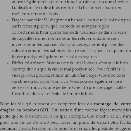
pouvez également utiliser un bouchon de bois ou une cheville.
L’utilisation de colle à bois renforce la fixation et assure une
meilleure tenue de la vis.
Étagère bancale : Si l’étagère est bancale, c’est que le sol n’est pas
parfaitement plat ou que les pieds ne sont pas réglés
correctement. Pour ajuster les pieds, tournez-les dans le sens
des aiguilles d’une montre pour les relever et dans le sens
inverse pour les abaisser. Vous pouvez également placer des
cales en bois ou des patins en feutre sous les pieds. Les patins en
feutre protègent également le sol des rayures.
Difficulté à visser : Si vous avez du mal à visser, c’est que le bois
est trop dur ou que la vis est mal positionnée. Pour faciliter le
vissage, vous pouvez utiliser un lubrifiant léger (comme de la
vaseline ou du savon) sur la vis. Vous pouvez également pré-
percer le trou avec une petite mèche. Un pré-perçage facilite
l’insertion de la vis et évite de fendre le bois.
Pour les vis qui refusent de coopérer lors du
montage de votr
étagère en bambou GIFI
, l’utilisation d’une mèche légèrement plu
petite que le diamètre de la vis (par exemple, une mèche de 2.5 mm
pour une vis de 3.5 mm) peut créer un point de départ plus facile,
réduisant ainsi la tension sur le bois. Concernant les pieds de l’étagère,