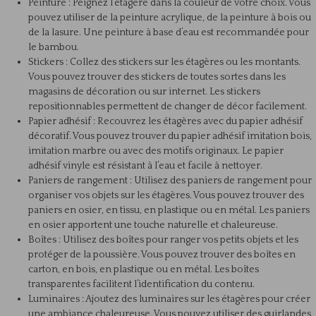
Peinture : Peignez l’étagère dans la couleur de votre choix. Vous
pouvez utiliser de la peinture acrylique, de la peinture à bois ou
de la lasure. Une peinture à base d’eau est recommandée pour
le bambou.
Stickers : Collez des stickers sur les étagères ou les montants.
Vous pouvez trouver des stickers de toutes sortes dans les
magasins de décoration ou sur internet. Les stickers
repositionnables permettent de changer de décor facilement.
Papier adhésif : Recouvrez les étagères avec du papier adhésif
décoratif. Vous pouvez trouver du papier adhésif imitation bois,
imitation marbre ou avec des motifs originaux. Le papier
adhésif vinyle est résistant à l’eau et facile à nettoyer.
Paniers de rangement : Utilisez des paniers de rangement pour
organiser vos objets sur les étagères. Vous pouvez trouver des
paniers en osier, en tissu, en plastique ou en métal. Les paniers
en osier apportent une touche naturelle et chaleureuse.
Boîtes : Utilisez des boîtes pour ranger vos petits objets et les
protéger de la poussière. Vous pouvez trouver des boîtes en
carton, en bois, en plastique ou en métal. Les boîtes
transparentes facilitent l’identification du contenu.
Luminaires : Ajoutez des luminaires sur les étagères pour créer
une ambiance chaleureuse. Vous pouvez utiliser des guirlandes