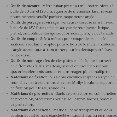
Outils de mesure :
Mètre ruban précis au millimètre, niveau à
bulle de 60 cm et 120 cm, équerre de menuisier, laser niveau
pour une horizontalité parfaite, rapporteur d’angle.
Outils de perçage et vissage :
Perceuse-visseuse sans fil avec
batterie de 18V, forets adaptés au type de mur (béton, brique,
plâtre), embouts de vissage cruciformes et plats, jeu de tarauds.
Outils de coupe :
Scie à métaux pour couper les rails, scie
sauteuse avec lame adaptée pour le bois ou le métal, meuleuse
d’angle avec disque à tronçonner pour les découpes précises,
coupe-tube.
Outils de montage :
Jeu de clés plates et clés à pipe, tournevis
de différentes tailles, marteau, maillet en caoutchouc pour
ajuster les éléments sans les endommager, pince multiprise.
Matériaux de fixation :
Vis à bois, chevilles adaptées au type de
mur (chevilles à expansion, chevilles Molly), boulons, supports
de fixation pour le rail, rondelles.
Matériaux de protection :
Gants de protection en cuir, lunettes
de protection, protections pour le sol (carton, bâche), masque
de protection.
Matériaux d’étanchéité :
Mastic silicone transparent ou de la
couleur du rail, joints d’étanchéité en caoutchouc ou en mousse,