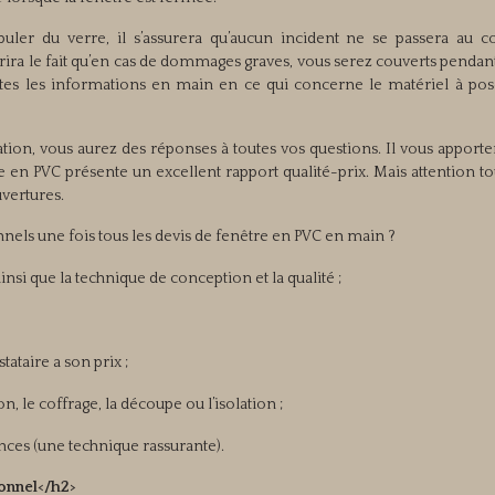
uler du verre, il s’assurera qu’aucun incident ne se passera au c
nscrira le fait qu’en cas de dommages graves, vous serez couverts pendan
toutes les informations en main en ce qui concerne le matériel à pos
olation, vous aurez des réponses à toutes vos questions. Il vous apporte
 en PVC présente un excellent rapport qualité-prix. Mais attention to
vertures.
nels une fois tous les devis de fenêtre en PVC en main ?
ainsi que la technique de conception et la qualité ;
taire a son prix ;
n, le coffrage, la découpe ou l’isolation ;
ces (une technique rassurante).
ionnel</h2>