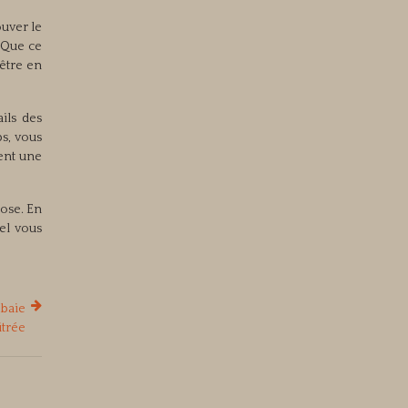
ouver le
. Que ce
nêtre en
ils des
ps, vous
ent une
ose. En
nel vous
 baie
itrée