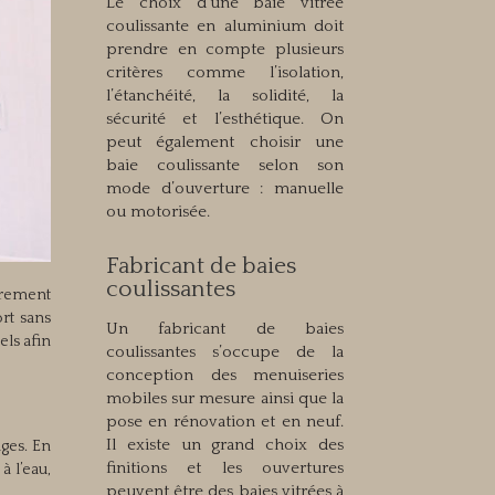
Le choix d’une baie vitrée
coulissante en aluminium doit
prendre en compte plusieurs
critères comme l’isolation,
l’étanchéité, la solidité, la
sécurité et l’esthétique. On
peut également choisir une
baie coulissante selon son
mode d’ouverture : manuelle
ou motorisée.
Fabricant de baies
coulissantes
ièrement
ort sans
Un fabricant de baies
els afin
coulissantes s’occupe de la
conception des menuiseries
mobiles sur mesure ainsi que la
pose en rénovation et en neuf.
Il existe un grand choix des
ges. En
finitions et les ouvertures
à l’eau,
peuvent être des baies vitrées à