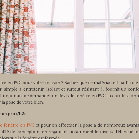
enêtre en PVC pour votre maison ? Sachez que ce matériau est particul
r, simple à entretenir, isolant et surtout résistant, il fournit un conf
 est important de demander un devis de fenêtre en PVC aux professionn
r la pose de votre bien.
r un pro</h2>
de fenêtre en PVC
et pour en effectuer la pose a de nombreux avanta
qualité de conception, en regardant notamment le niveau d’étanchéité 
er lorsque la fenêtre est fermée.