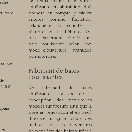
Le choix d’une baie vitrée
 2024.
coulissante en aluminium doit
prendre en compte plusieurs
et votre
critères comme l’isolation,
l’étanchéité, la solidité, la
sécurité et l’esthétique. On
peut également choisir une
baie coulissante selon son
mode d’ouverture : manuelle
ou motorisée.
 sols et
Fabricant de baies
coulissantes
de la
à 2000
Un fabricant de baies
coulissantes s’occupe de la
conception des menuiseries
mobiles sur mesure ainsi que la
épais
pose en rénovation et en neuf.
Il existe un grand choix des
finitions et les ouvertures
des
peuvent être des baies vitrées à