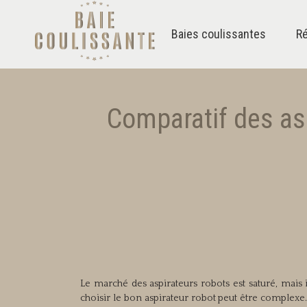
Baies coulissantes
Ré
Comparatif des asp
Le marché des aspirateurs robots est saturé, mais
choisir le bon aspirateur robot peut être comple