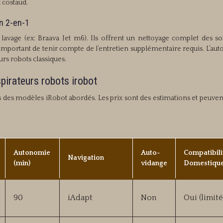
 costaud.
on 2-en-1
avage (ex: Braava Jet m6). Ils offrent un nettoyage complet des sol
st important de tenir compte de l’entretien supplémentaire requis. L’a
rs robots classiques.
pirateurs robots irobot
es des modèles iRobot abordés. Les prix sont des estimations et peuven
Autonomie
Auto-
Compatibili
Navigation
(min)
vidange
Domestiqu
90
iAdapt
Non
Oui (limité