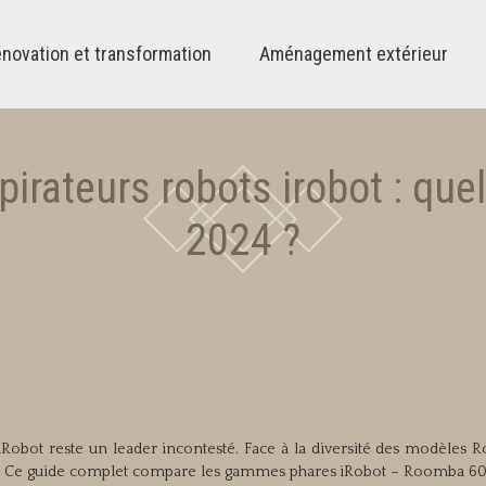
novation et transformation
Aménagement extérieur
irateurs robots irobot : que
2024 ?
 iRobot reste un leader incontesté. Face à la diversité des modèles 
xe. Ce guide complet compare les gammes phares iRobot – Roomba 60