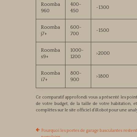
Roomba
400-
~1300
960
450
Roomba
600-
~1500
j7+
700
Roomba
1000-
>2000
s9+
1200
Roomba
800-
>1800
i7+
900
Ce comparatif approfondi vous a présenté les points 
de votre budget, de la taille de votre habitation, 
complètes sur le site officiel d’iRobot pour une analy
Pourquoi les portes de garage basculantes resten