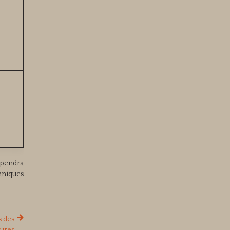
dépendra
chniques
s des