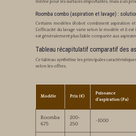
même pour les surfaces importantes, mais à un prix
Roomba combo (aspiration et lavage) : soluti
Certains modèles iRobot combinent aspiration et l
L’efficacité du lavage varie selon le modèle et il e
est généralement plus faible comparée aux aspirateu
Tableau récapitulatif comparatif des as
Ce tableau synthétise les principales caractéristiqu
selon les offres.
Puissance
Modèle
Prix (€)
d’aspiration (Pa)
Roomba
200-
~1000
675
250