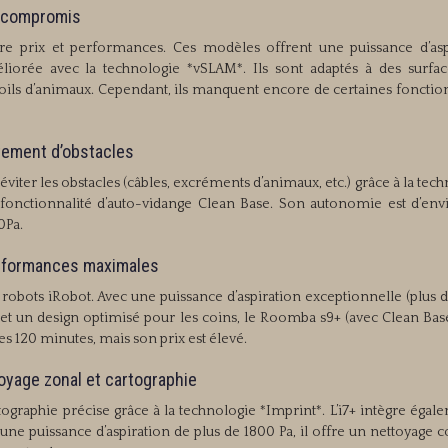
n compromis
 prix et performances. Ces modèles offrent une puissance d’asp
liorée avec la technologie *vSLAM*. Ils sont adaptés à des surfac
oils d’animaux. Cependant, ils manquent encore de certaines fonction
itement d’obstacles
 à éviter les obstacles (câbles, excréments d’animaux, etc.) grâce à la tec
a fonctionnalité d’auto-vidange Clean Base. Son autonomie est d’env
0Pa.
erformances maximales
rs robots iRobot. Avec une puissance d’aspiration exceptionnelle (plus
, et un design optimisé pour les coins, le Roomba s9+ (avec Clean Bas
 120 minutes, mais son prix est élevé.
oyage zonal et cartographie
rtographie précise grâce à la technologie *Imprint*. L’i7+ intègre égal
e puissance d’aspiration de plus de 1800 Pa, il offre un nettoyage c