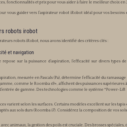
ces, fonctionnalités et prix pour vous aider à faire le meilleur choix en
our vous guider vers l’aspirateur robot iRobot idéal pour vos besoins 
rs robots irobot
ateurs robots iRobot, nous avons identifié des critères clés :
ité et navigation
epose sur la puissance d’aspiration, l’efficacité sur divers types de
spiration, mesurée en Pascals (Pa), détermine l’efficacité du ramassage 
e gamme, comme le Roomba s9+, affichent des puissances supérieures 
s d’entrée de gamme. Des technologies comme le système *Power-Lift
s varient selon les surfaces. Certains modèles excellent sur les tapis 
daptés aux sols durs (Roomba i7). Considérez la composition de vos sols
 avec animaux, la gestion des poils est cruciale. Des brosses spéciales, 