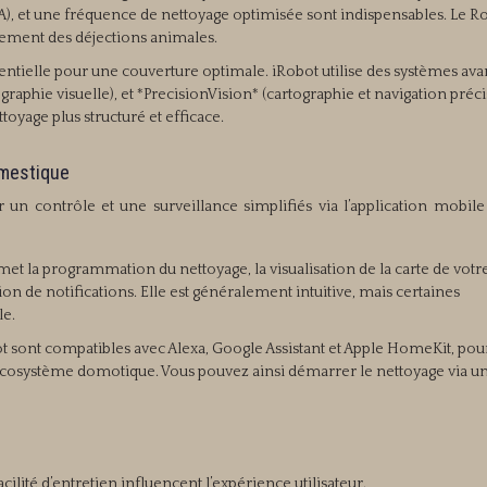
EPA), et une fréquence de nettoyage optimisée sont indispensables. Le
itement des déjections animales.
sentielle pour une couverture optimale. iRobot utilise des systèmes ava
graphie visuelle), et *PrecisionVision* (cartographie et navigation préci
oyage plus structuré et efficace.
omestique
 un contrôle et une surveillance simplifiés via l’application mobile
met la programmation du nettoyage, la visualisation de la carte de votr
tion de notifications. Elle est généralement intuitive, mais certaines
le.
t sont compatibles avec Alexa, Google Assistant et Apple HomeKit, pou
 écosystème domotique. Vous pouvez ainsi démarrer le nettoyage via u
cilité d’entretien influencent l’expérience utilisateur.