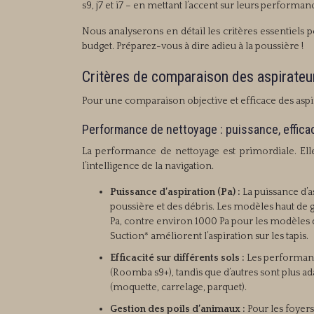
s9, j7 et i7 – en mettant l’accent sur leurs performan
Nous analyserons en détail les critères essentiels p
budget. Préparez-vous à dire adieu à la poussière !
Critères de comparaison des aspirateu
Pour une comparaison objective et efficace des aspir
Performance de nettoyage : puissance, efficac
La performance de nettoyage est primordiale. Elle r
l’intelligence de la navigation.
Puissance d’aspiration (Pa) :
La puissance d’a
poussière et des débris. Les modèles haut d
Pa, contre environ 1000 Pa pour les modèle
Suction* améliorent l’aspiration sur les tapis.
Efficacité sur différents sols :
Les performance
(Roomba s9+), tandis que d’autres sont plus a
(moquette, carrelage, parquet).
Gestion des poils d’animaux :
Pour les foyers