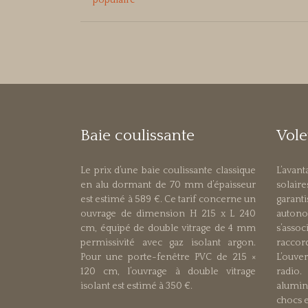
populaire
Baie coulissante
Vole
Le prix d’une baie coulissante classique
L’avan
en alu dormant de 70 mm d’épaisseur
solai
est estimé à 589 €. Ce tarif concerne un
garan
ouvrage de dimension H 215 x L 240
autono
cm, équipé de double vitrage de 4 mm
s’assoc
permissivité avec gaz isolant argon.
raccor
Pour une porte-fenêtre PVC de 215 ×
L’ouve
120 cm, l’ouvrage à double vitrage
radio.
isolant est estimé à 350 €.
alumin
chocs e