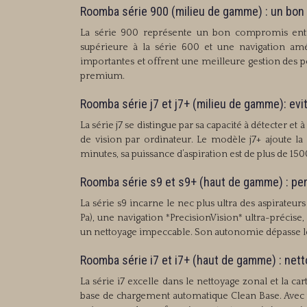
Roomba série 900 (milieu de gamme) : un bo
La série 900 représente un bon compromis entre
supérieure à la série 600 et une navigation amé
importantes et offrent une meilleure gestion des p
premium.
Roomba série j7 et j7+ (milieu de gamme): ev
La série j7 se distingue par sa capacité à détecter et
de vision par ordinateur. Le modèle j7+ ajoute l
minutes, sa puissance d’aspiration est de plus de 150
Roomba série s9 et s9+ (haut de gamme) : p
La série s9 incarne le nec plus ultra des aspirateu
Pa), une navigation *PrecisionVision* ultra-précise
un nettoyage impeccable. Son autonomie dépasse les
Roomba série i7 et i7+ (haut de gamme) : nett
La série i7 excelle dans le nettoyage zonal et la ca
base de chargement automatique Clean Base. Avec un