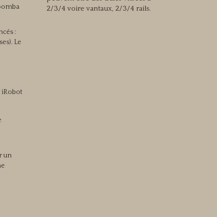
 Roomba
2/3/4 voire vantaux, 2/3/4 rails.
ncés :
ses). Le
 iRobot
e
r un
ne