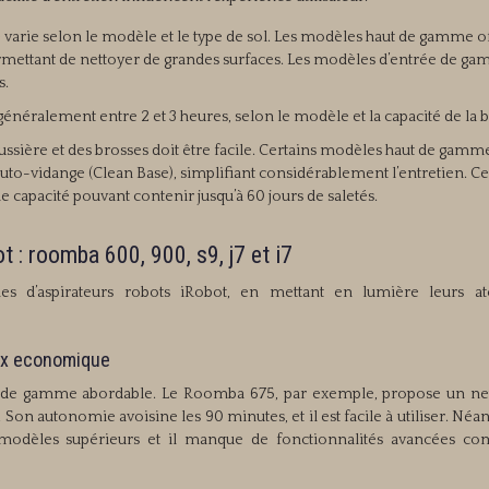
varie selon le modèle et le type de sol. Les modèles haut de gamme o
mettant de nettoyer de grandes surfaces. Les modèles d’entrée de g
s.
énéralement entre 2 et 3 heures, selon le modèle et la capacité de la b
ussière et des brosses doit être facile. Certains modèles haut de gamme
to-vidange (Clean Base), simplifiant considérablement l’entretien. Ce
 capacité pouvant contenir jusqu’à 60 jours de saletés.
: roomba 600, 900, s9, j7 et i7
s d’aspirateurs robots iRobot, en mettant en lumière leurs at
oix economique
e de gamme abordable. Le Roomba 675, par exemple, propose un ne
s. Son autonomie avoisine les 90 minutes, et il est facile à utiliser. Né
es modèles supérieurs et il manque de fonctionnalités avancées c