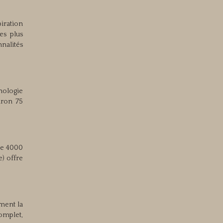
iration
es plus
nalités
hnologie
iron 75
 de 4000
e) offre
ement la
omplet,