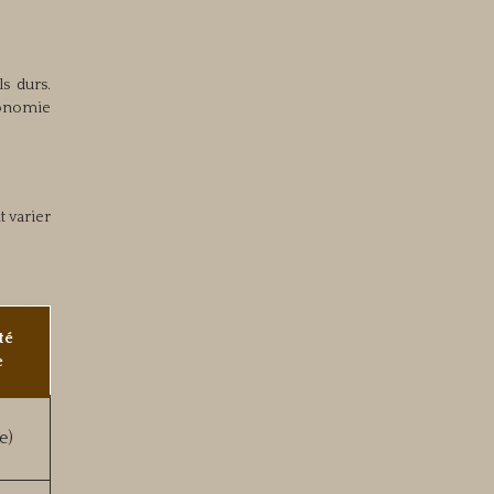
s durs.
utonomie
t varier
té
e
e)