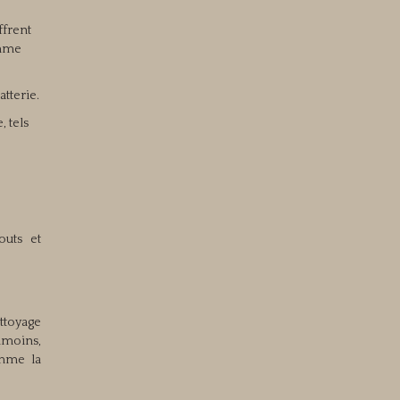
ffrent
amme
atterie.
, tels
outs et
ttoyage
anmoins,
omme la