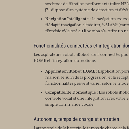
systèmes de filtration performants (filtre H
j7+ dispose d’un système de détection et d’év
Navigation Intelligente :
La navigation est es
*iAdapt* (navigation aléatoire), *vSLAM* (carto
*PrecisionVision* du Roomba s9+ offre un nett
Fonctionnalités connectées et intégration d
Les aspirateurs robots iRobot sont connectés pour
HOME et l’intégration domotique.
Application iRobot HOME :
L’application per
maison, le suivi de la progression, et la récep
fonctionnalités peuvent varier selon le modè
Compatibilité Domestique :
Les robots iRobo
contrôle vocal et une intégration avec votre
simple commande vocale.
Autonomie, temps de charge et entretien
L’autonomie de la batterie, le temps de charge et la fa