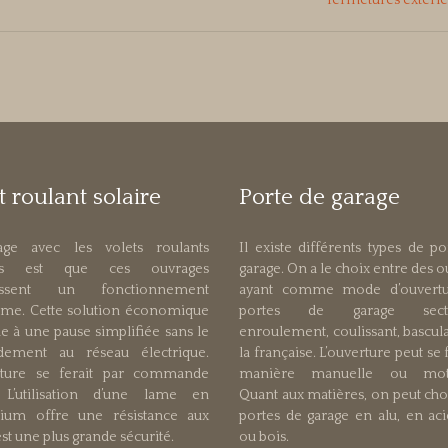
fermetures extéri
t roulant solaire
Porte de garage
tage avec les volets roulants
Il existe différents types de p
res est que ces ouvrages
garage. On a le choix entre des 
tissent un fonctionnement
ayant comme mode d’ouvertu
me. Cette solution économique
portes de garage secti
ie à une pause simplifiée sans le
enroulement, coulissant, bascul
dement au réseau électrique.
la française. L’ouverture peut se 
rture se ferait par commande
manière manuelle ou moto
 L’utilisation d’une lame en
Quant aux matières, on peut cho
ium offre une résistance aux
portes de garage en alu, en aci
st une plus grande sécurité.
ou bois.