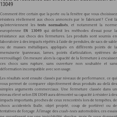
13049
Comment être certain que la porte ou la fenêtre que vous choisissez
résistera réellement aux chocs annoncés par le fabricant ? C’est là
qu’interviennent les
tests normalisés
, et notamment la norm
EN 13049
européenne
qui définit les méthodes d’essai pour l
résistance aux chocs des fermetures. Les produits sont soumis en
laboratoire à des impacts répétés à l’aide de pendules, de sacs de sable
ou de masses métalliques, appliqués en différents points de la
menuiserie (panneaux, lames, points d’articulation, systèmes de
verrouillage). On mesure alors la capacité de la fermeture à encaisser
ces chocs sans rupture, sans ouverture non souhaitée et sans
déformation incompatible avec son usage.
Les résultats sont ensuite classés par niveaux de performance, ce qui
vous permet de comparer objectivement deux produits au-delà des
simples arguments commerciaux. Une fermeture classée dans un
niveau élevé selon EN 13049 aura démontré sa capacité à résister à des
impacts importants, proches de ceux rencontrés lors de tempêtes, de
chocs accidentels (balle, objet projeté, coup de portière) ou de
tentatives de forçage. À l’image des
crash-tests
automobiles, ces essai
ne garantissent pas une inviolabilité absolue, mais ils vous donnent