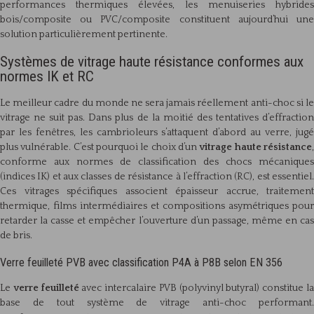
performances thermiques élevées, les menuiseries hybrides
bois/composite ou PVC/composite constituent aujourd’hui une
solution particulièrement pertinente.
Systèmes de vitrage haute résistance conformes aux
normes IK et RC
Le meilleur cadre du monde ne sera jamais réellement anti-choc si le
vitrage ne suit pas. Dans plus de la moitié des tentatives d’effraction
par les fenêtres, les cambrioleurs s’attaquent d’abord au verre, jugé
plus vulnérable. C’est pourquoi le choix d’un
vitrage haute résistance
conforme aux normes de classification des chocs mécaniques
(indices IK) et aux classes de résistance à l’effraction (RC), est essentiel.
Ces vitrages spécifiques associent épaisseur accrue, traitement
thermique, films intermédiaires et compositions asymétriques pour
retarder la casse et empêcher l’ouverture d’un passage, même en cas
de bris.
Verre feuilleté PVB avec classification P4A à P8B selon EN 356
Le
verre feuilleté
avec intercalaire PVB (polyvinyl butyral) constitue l
base de tout système de vitrage anti-choc performant.