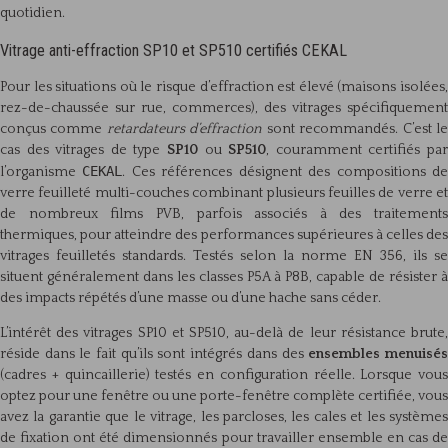
quotidien.
Vitrage anti-effraction SP10 et SP510 certifiés CEKAL
Pour les situations où le risque d’effraction est élevé (maisons isolées,
rez-de-chaussée sur rue, commerces), des vitrages spécifiquement
conçus comme
retardateurs d’effraction
sont recommandés. C’est l
cas des vitrages de type
SP10
ou
SP510
, couramment certifiés pa
CEKAL
l’organisme
. Ces références désignent des compositions d
verre feuilleté multi-couches combinant plusieurs feuilles de verre et
de nombreux films PVB, parfois associés à des traitements
thermiques, pour atteindre des performances supérieures à celles des
vitrages feuilletés standards. Testés selon la norme EN 356, ils se
situent généralement dans les classes P5A à P8B, capable de résister à
des impacts répétés d’une masse ou d’une hache sans céder.
L’intérêt des vitrages SP10 et SP510, au-delà de leur résistance brute,
réside dans le fait qu’ils sont intégrés dans des
ensembles menuisé
(cadres + quincaillerie) testés en configuration réelle. Lorsque vous
optez pour une fenêtre ou une porte-fenêtre complète certifiée, vous
avez la garantie que le vitrage, les parcloses, les cales et les systèmes
de fixation ont été dimensionnés pour travailler ensemble en cas de