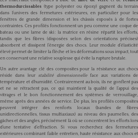
Les matériaux composites à base de
fibre de verre
et de
résine
thermodurcissables
(type polyester ou époxy) gagnent du terrain
dans l’univers des fermetures extérieures, en particulier pour les
fenêtres de grande dimension et les châssis exposés à de fortes
contraintes. Ces profilés fonctionnent un peu comme une coque de
bateau ou une lame de ski : la matrice en résine répartit les efforts,
tandis que les fibres (disposées selon des orientations précises)
absorbent et dissipent l’énergie des chocs. Leur module d’élasticité
élevé permet de limiter la flèche et les déformations sous impact, tout
en conservant une relative souplesse qui évite la rupture brutale.
Un autre avantage clé des composites pour la résistance aux chocs
réside dans leur
stabilité dimensionnelle
face aux variations de
température et d’humidité. Contrairement au bois, ils ne gonflent pas
et ne se rétractent pas, ce qui maintient la qualité de l’appui des
vitrages et le bon fonctionnement des systèmes de verrouillage,
même après des années de service. De plus, les profilés composites
peuvent intégrer des renforts locaux (bandes de fibres
unidirectionnelles, tissus multiaxiaux) au niveau des paumelles, des
gâches et des angles, précisément là où se concentrent les efforts lors
d’une tentative d’effraction. Si vous recherchez des fermetures
extérieures combinant faible entretien, haute résistance aux chocs et