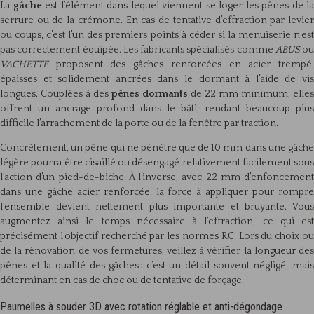
La
gâche
est l’élément dans lequel viennent se loger les pênes de la
serrure ou de la crémone. En cas de tentative d’effraction par levier
ou coups, c’est l’un des premiers points à céder si la menuiserie n’est
pas correctement équipée. Les fabricants spécialisés comme
ABUS
ou
VACHETTE
proposent des gâches renforcées en acier trempé,
épaisses et solidement ancrées dans le dormant à l’aide de vis
longues. Couplées à des
pênes dormants
de 22 mm minimum, elles
offrent un ancrage profond dans le bâti, rendant beaucoup plus
difficile l’arrachement de la porte ou de la fenêtre par traction.
Concrètement, un pêne qui ne pénètre que de 10 mm dans une gâche
légère pourra être cisaillé ou désengagé relativement facilement sous
l’action d’un pied-de-biche. À l’inverse, avec 22 mm d’enfoncement
dans une gâche acier renforcée, la force à appliquer pour rompre
l’ensemble devient nettement plus importante et bruyante. Vous
augmentez ainsi le temps nécessaire à l’effraction, ce qui est
précisément l’objectif recherché par les normes RC. Lors du choix ou
de la rénovation de vos fermetures, veillez à vérifier la longueur des
pênes et la qualité des gâches : c’est un détail souvent négligé, mais
déterminant en cas de choc ou de tentative de forçage.
Paumelles à souder 3D avec rotation réglable et anti-dégondage