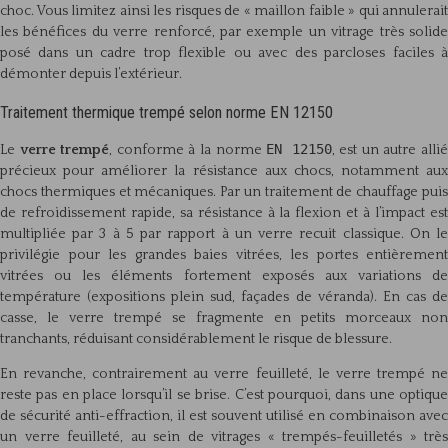
choc. Vous limitez ainsi les risques de « maillon faible » qui annulerait
les bénéfices du verre renforcé, par exemple un vitrage très solide
posé dans un cadre trop flexible ou avec des parcloses faciles à
démonter depuis l’extérieur.
Traitement thermique trempé selon norme EN 12150
EN 12150
Le
verre trempé
, conforme à la norme
, est un autre alli
précieux pour améliorer la résistance aux chocs, notamment aux
chocs thermiques et mécaniques. Par un traitement de chauffage puis
de refroidissement rapide, sa résistance à la flexion et à l’impact est
multipliée par 3 à 5 par rapport à un verre recuit classique. On le
privilégie pour les grandes baies vitrées, les portes entièrement
vitrées ou les éléments fortement exposés aux variations de
température (expositions plein sud, façades de véranda). En cas de
casse, le verre trempé se fragmente en petits morceaux non
tranchants, réduisant considérablement le risque de blessure.
En revanche, contrairement au verre feuilleté, le verre trempé ne
reste pas en place lorsqu’il se brise. C’est pourquoi, dans une optique
de sécurité anti-effraction, il est souvent utilisé en combinaison avec
un verre feuilleté, au sein de vitrages « trempés-feuilletés » très