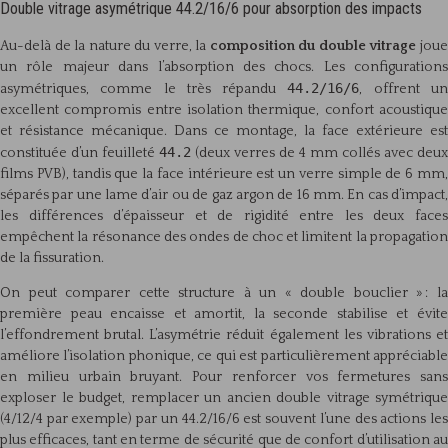
Double vitrage asymétrique 44.2/16/6 pour absorption des impacts
Au-delà de la nature du verre, la
composition du double vitrage
jou
un rôle majeur dans l’absorption des chocs. Les configurations
44.2/16/6
asymétriques, comme le très répandu
, offrent u
excellent compromis entre isolation thermique, confort acoustique
et résistance mécanique. Dans ce montage, la face extérieure est
44.2
constituée d’un feuilleté
(deux verres de 4 mm collés avec deux
films PVB), tandis que la face intérieure est un verre simple de 6 mm,
séparés par une lame d’air ou de gaz argon de 16 mm. En cas d’impact,
les différences d’épaisseur et de rigidité entre les deux faces
empêchent la résonance des ondes de choc et limitent la propagation
de la fissuration.
On peut comparer cette structure à un « double bouclier » : la
première peau encaisse et amortit, la seconde stabilise et évite
l’effondrement brutal. L’asymétrie réduit également les vibrations et
améliore l’isolation phonique, ce qui est particulièrement appréciable
en milieu urbain bruyant. Pour renforcer vos fermetures sans
exploser le budget, remplacer un ancien double vitrage symétrique
(4/12/4 par exemple) par un 44.2/16/6 est souvent l’une des actions les
plus efficaces, tant en terme de sécurité que de confort d’utilisation au