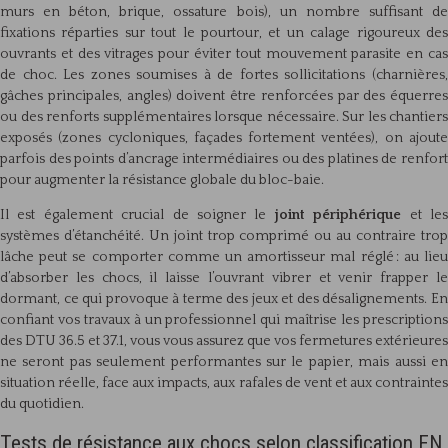
murs en béton, brique, ossature bois), un nombre suffisant de
fixations réparties sur tout le pourtour, et un calage rigoureux des
ouvrants et des vitrages pour éviter tout mouvement parasite en cas
de choc. Les zones soumises à de fortes sollicitations (charnières,
gâches principales, angles) doivent être renforcées par des équerres
ou des renforts supplémentaires lorsque nécessaire. Sur les chantiers
exposés (zones cycloniques, façades fortement ventées), on ajoute
parfois des points d’ancrage intermédiaires ou des platines de renfort
pour augmenter la résistance globale du bloc-baie.
Il est également crucial de soigner le
joint périphérique
et le
systèmes d’étanchéité. Un joint trop comprimé ou au contraire trop
lâche peut se comporter comme un amortisseur mal réglé : au lieu
d’absorber les chocs, il laisse l’ouvrant vibrer et venir frapper le
dormant, ce qui provoque à terme des jeux et des désalignements. En
confiant vos travaux à un professionnel qui maîtrise les prescriptions
des DTU 36.5 et 37.1, vous vous assurez que vos fermetures extérieures
ne seront pas seulement performantes sur le papier, mais aussi en
situation réelle, face aux impacts, aux rafales de vent et aux contraintes
du quotidien.
Tests de résistance aux chocs selon classification EN