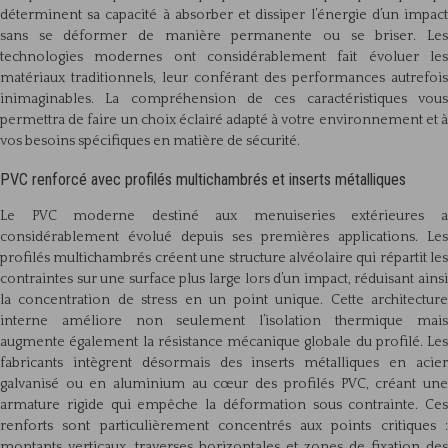
déterminent sa capacité à absorber et dissiper l’énergie d’un impact
sans se déformer de manière permanente ou se briser. Les
technologies modernes ont considérablement fait évoluer les
matériaux traditionnels, leur conférant des performances autrefois
inimaginables. La compréhension de ces caractéristiques vous
permettra de faire un choix éclairé adapté à votre environnement et à
vos besoins spécifiques en matière de sécurité.
PVC renforcé avec profilés multichambrés et inserts métalliques
Le PVC moderne destiné aux menuiseries extérieures a
considérablement évolué depuis ses premières applications. Les
profilés multichambrés créent une structure alvéolaire qui répartit les
contraintes sur une surface plus large lors d’un impact, réduisant ainsi
la concentration de stress en un point unique. Cette architecture
interne améliore non seulement l’isolation thermique mais
augmente également la résistance mécanique globale du profilé. Les
fabricants intègrent désormais des inserts métalliques en acier
galvanisé ou en aluminium au cœur des profilés PVC, créant une
armature rigide qui empêche la déformation sous contrainte. Ces
renforts sont particulièrement concentrés aux points critiques :
montants verticaux, traverses horizontales et zones de fixation des