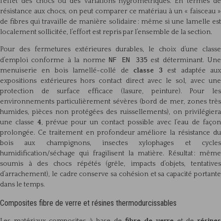
l’effet des chocs ou des variations hygrométriques. En termes de
résistance aux chocs, on peut comparer ce matériau à un « faisceau »
de fibres qui travaille de manière solidaire : même si une lamelle est
localement sollicitée, l’effort est repris par l’ensemble de la section.
Pour des fermetures extérieures durables, le choix d’une classe
NF EN 335
d’emploi conforme à la norme
est déterminant. Un
menuiserie en bois lamellé-collé de
classe 3
est adaptée au
expositions extérieures hors contact direct avec le sol, avec une
protection de surface efficace (lasure, peinture). Pour les
environnements particulièrement sévères (bord de mer, zones très
humides, pièces non protégées des ruissellements), on privilégiera
une classe
4
, prévue pour un contact possible avec l’eau de faço
prolongée. Ce traitement en profondeur améliore la résistance du
bois aux champignons, insectes xylophages et cycles
humidification/séchage qui fragilisent la matière. Résultat : même
soumis à des chocs répétés (grêle, impacts d’objets, tentatives
d’arrachement), le cadre conserve sa cohésion et sa capacité portante
dans le temps.
Composites fibre de verre et résines thermodurcissables