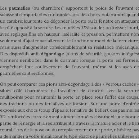
Les
paumelles
(ou charnières) supportent le poids de l’ouvrant et
subissent d’importantes contraintes lors des chocs, notamment quand
un cambrioleur tente de dégonder la porte ou la fenêtre en attaquant
le côté opposé à la serrure. Les modèles
3D
à souder ou à visser lourd
avec réglages fins en hauteur, latéralité et pression, permettent non
seulement d’ajuster parfaitement le fonctionnement de la fermeture,
mais aussi d’augmenter considérablement sa résistance mécanique.
Des dispositifs
anti-dégondage
(pions de sécurité, goujons intégrés)
viennent s’emboîter dans le dormant lorsque la porte est fermée,
empêchant tout soulèvement de l’ouvrant, même si les axes de
paumelles sont sectionnés.
On peut comparer ces pions anti-dégondage à des « verrous cachés »
situés côté charnières : ils travaillent de concert avec la serrure
multipoints pour maintenir la porte en place sous l’effet des coups,
des tractions ou des tentatives de torsion. Sur une porte d’entrée
exposée aux chocs (coup d’épaule, tentative de bélier), des paumelles
3D renforcées correctement dimensionnées absorbent une bonne
partie de l’énergie et la redistribuent à travers l’armature acier et le bâti
mural. Lors de la pose ou du remplacement d’une porte, n’hésitez pas
à demander à votre installateur le type exact de paumelles utilisées et