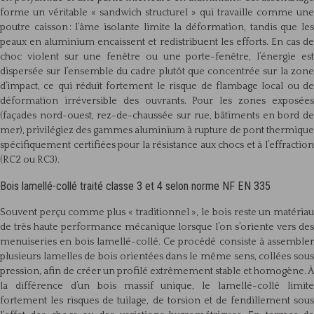
forme un véritable « sandwich structurel » qui travaille comme une
poutre caisson : l’âme isolante limite la déformation, tandis que les
peaux en aluminium encaissent et redistribuent les efforts. En cas de
choc violent sur une fenêtre ou une porte-fenêtre, l’énergie est
dispersée sur l’ensemble du cadre plutôt que concentrée sur la zone
d’impact, ce qui réduit fortement le risque de flambage local ou de
déformation irréversible des ouvrants. Pour les zones exposées
(façades nord-ouest, rez-de-chaussée sur rue, bâtiments en bord de
mer), privilégiez des gammes aluminium à rupture de pont thermique
spécifiquement certifiées pour la résistance aux chocs et à l’effraction
(RC2 ou RC3).
Bois lamellé-collé traité classe 3 et 4 selon norme NF EN 335
Souvent perçu comme plus « traditionnel », le bois reste un matériau
de très haute performance mécanique lorsque l’on s’oriente vers des
menuiseries en bois lamellé-collé. Ce procédé consiste à assembler
plusieurs lamelles de bois orientées dans le même sens, collées sous
pression, afin de créer un profilé extrêmement stable et homogène. À
la différence d’un bois massif unique, le lamellé-collé limite
fortement les risques de tuilage, de torsion et de fendillement sous