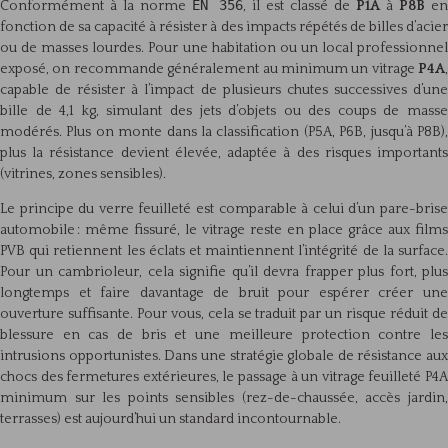
EN 356
Conformément à la norme
, il est classé de
P1A
à
P8B
en
fonction de sa capacité à résister à des impacts répétés de billes d’acier
ou de masses lourdes. Pour une habitation ou un local professionnel
exposé, on recommande généralement au minimum un vitrage
P4A
,
capable de résister à l’impact de plusieurs chutes successives d’une
bille de 4,1 kg, simulant des jets d’objets ou des coups de masse
modérés. Plus on monte dans la classification (P5A, P6B, jusqu’à P8B),
plus la résistance devient élevée, adaptée à des risques importants
(vitrines, zones sensibles).
Le principe du verre feuilleté est comparable à celui d’un pare-brise
automobile : même fissuré, le vitrage reste en place grâce aux films
PVB qui retiennent les éclats et maintiennent l’intégrité de la surface.
Pour un cambrioleur, cela signifie qu’il devra frapper plus fort, plus
longtemps et faire davantage de bruit pour espérer créer une
ouverture suffisante. Pour vous, cela se traduit par un risque réduit de
blessure en cas de bris et une meilleure protection contre les
intrusions opportunistes. Dans une stratégie globale de résistance aux
chocs des fermetures extérieures, le passage à un vitrage feuilleté P4A
minimum sur les points sensibles (rez-de-chaussée, accès jardin,
terrasses) est aujourd’hui un standard incontournable.